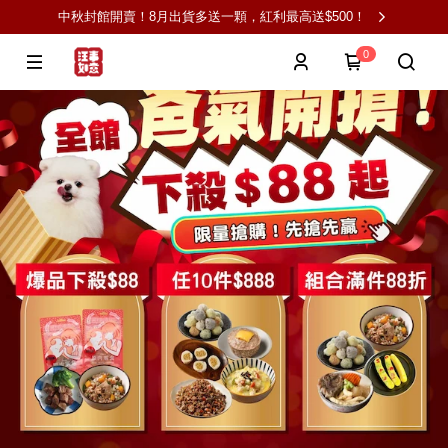
中秋封館開賣！8月出貨多送一顆，紅利最高送$500！
0