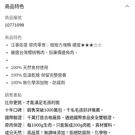
付款方式
商品特色
信用卡一次付款
商品編號
信用卡分期付款
10771098
3 期 0 利率 每期
NT$73
21家銀行
商品特色
合作金庫商業銀行
第一商業銀行
超商取貨付款
汪事如意 原肉零食｜撥撥方塊鴨 硬度★★★☆☆
華南商業銀行
彰化商業銀行
嚴選台灣櫻桃鴨肉，拒廉價邊角肉。
LINE Pay
上海商業儲蓄銀行
台北富邦商業銀行
國泰世華商業銀行
兆豐國際商業銀行
Apple Pay
臺灣中小企業銀行
台中商業銀行
100% 天然食材使用
匯豐（台灣）商業銀行
華泰商業銀行
100% 低溫乾燥 保留完整營養
街口支付
聯邦商業銀行
遠東國際商業銀行
100% 無化學添加物、防腐劑
元大商業銀行
永豐商業銀行
Google Pay
玉山商業銀行
星展（台灣）商業銀行
銷售重點
台新國際商業銀行
中國信託商業銀行
全盈+PAY
比你更挑，才能滿足毛孩的挑
台灣樂天信用卡公司
大哥付你分期
十年口碑｜ 銷售突破1000萬包，千名毛孩好評推薦。
相關說明
國際驗證｜ 千萬打造合格廠房，通過國際食品安全雙驗證。
【大哥付你分期使用說明】
原肉保證｜ 每1000g生肉，只能製成200g肉乾，真材實料。
貨到付款
1.本服務由台灣大哥大提供，台灣大哥大用戶可立即使用無須另外申請。
成分天然｜ 高品質！無調味添加！拒絕防腐劑、化學物。
2.付款方式選擇「大哥付你分期」，訂單成立後會自動跳轉到大哥付的交易