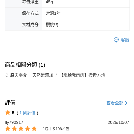
每包淨重
45g
保存方式
常溫1年
食材成分
櫻桃鴨
客服
商品相關分類 (1)
☉ 原肉零食｜ 天然無添加
【塊給我肉肉】撥撥方塊
評價
查看全部
5
(
1
則評價
)
fly790917
2025/10/07
|
1包｜＄198／包