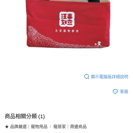
法說明評估內容。
每筆NT$60，滿NT$1,099(含以上)免運費
【繳款方式說明】
1.分期款項不併入電信帳單，「大哥付你分期」於每月結算日後寄送繳費提
【全家取貨-先付款】常溫配送
醒簡訊。
2.透過簡訊連結打開帳單後，可選擇「超商條碼／台灣大直營門市／銀行轉
每筆NT$60，滿NT$899(含以上)免運費
帳／街口支付／iPASS MONEY」等通路繳費。
【7-11取貨付款】常溫配送
【注意事項】
每筆NT$60，滿NT$1,299(含以上)免運費
1.本服務係由「台灣大哥大股份有限公司」（以下簡稱本公司）所提供，讓
用戶於交易時，得透過本服務購買商品或服務，並由商店將買賣／分期付款
買賣價金債權讓與本公司後，依約使用本公司帳單繳交帳款。
【7-11取貨-先付款】常溫配送
2.基於同意付款使用「大哥付你分期」之契約關係目的，商店將以您的個人
每筆NT$60，滿NT$1,099(含以上)免運費
資料（包含姓名、電話或地址）提供予台灣大哥大進項蒐集、處理及利用，
由本公司與您本人進行分期帳單所需資料之確認、核對及更正。
【7-11常溫取貨】若同時選購冷凍鮮食，零食可改至購物車下
3.完整用戶服務條款，請詳閱以下連結：
https://oppay.tw/userRule
顯示電腦版詳細說明
方『低溫加購區』選購，可合併配送省運費
每筆NT$80，滿NT$899(含以上)免運費
客服
【黑貓-常溫宅配】若同時選購冷凍鮮食，零食可改至購物車下方
『低溫加購區』選購，可合併配送省運費
每筆NT$80，滿NT$899(含以上)免運費
商品相關分類 (1)
【黑貓宅配-離島】常溫配送
★ 品牌嚴選｜寵物用品
寵居家｜周邊商品