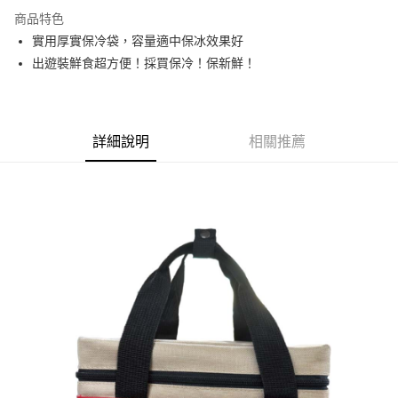
3 期 0 利率 每期
NT$43
21家銀行
商品特色
合作金庫商業銀行
第一商業銀行
超商取貨付款
實用厚實保冷袋，容量適中保冰效果好
華南商業銀行
彰化商業銀行
出遊裝鮮食超方便！採買保冷！保新鮮！
LINE Pay
上海商業儲蓄銀行
台北富邦商業銀行
國泰世華商業銀行
兆豐國際商業銀行
Apple Pay
臺灣中小企業銀行
台中商業銀行
匯豐（台灣）商業銀行
華泰商業銀行
街口支付
聯邦商業銀行
遠東國際商業銀行
詳細說明
相關推薦
元大商業銀行
永豐商業銀行
Google Pay
玉山商業銀行
星展（台灣）商業銀行
台新國際商業銀行
中國信託商業銀行
全盈+PAY
台灣樂天信用卡公司
大哥付你分期
相關說明
【大哥付你分期使用說明】
ATM付款
1.本服務由台灣大哥大提供，台灣大哥大用戶可立即使用無須另外申請。
2.付款方式選擇「大哥付你分期」，訂單成立後會自動跳轉到大哥付的交易
貨到付款
流程，驗證手機門號後，選擇欲分期的期數、繳款截止日，確認付款後即完
成交易。
3.實際核准額度、可分期數及費用金額請依後續交易確認頁面所載為準。
運送方式
4.訂單成立30分鐘內，如未前往確認交易或遇審核未通過，訂單將自動取
消。如遇「轉專審核」未通過狀況，表示未達大哥付你分期系統評分，恕無
【全家取貨付款】常溫配送