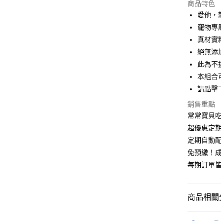
商品特色
運送方式
愛他，
【黑貓宅
​寵物
滿 NT$2,
真材實料
絕無添
【黑貓宅配
此為不
每筆NT$3
本組合
請點擊
銷售重點
常常寶貝
超優惠定
定期自動
免預繳！
每期訂單
商品相關分
☆ 小資包