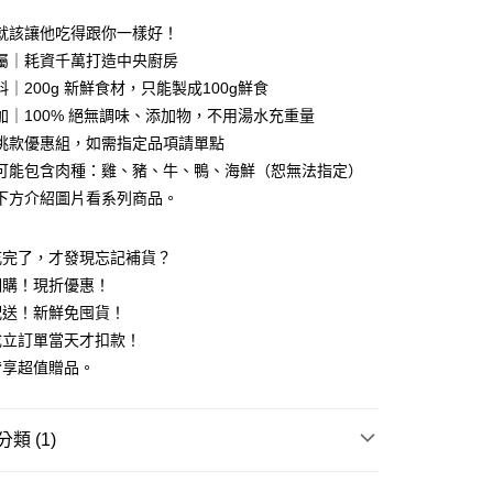
就該讓他吃得跟你一樣好！
配】冷凍配送
查看運費
專屬｜耗資千萬打造中央廚房
000 (含以上) 免運費
｜200g 新鮮食材，只能製成100g鮮食
加｜100% 絕無調味、添加物，不用湯水充重量
-離島】冷凍配送
挑款優惠組，如需指定品項請單點
00，滿NT$3,000(含以上)免運費
可能包含肉種：雞、豬、牛、鴨、海鮮（恕無法指定）
下方介紹圖片看系列商品。
吃完了，才發現忘記補貨？
期購！現折優惠！
配送！新鮮免囤貨！
成立訂單當天才扣款！
皆享超值贈品。
類 (1)
月｜定期配送
定期配送｜現折加碼送