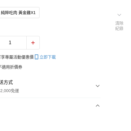
純粹吃肉 黃金雞X1
清除
紀錄
帳可享專屬活動優惠價
立即下載
不適用折價券
送方式
2,000免運
次付款