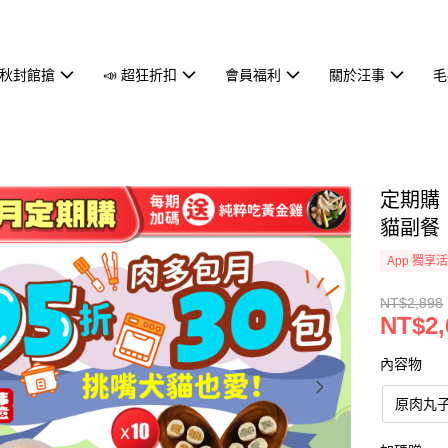
中秋封館搶
📣 超狂折扣
會員福利
關於汪事
毛
定期購 
貓副餐
App 獨享
NT$2,898
NT$2,
內容物
原肉丸