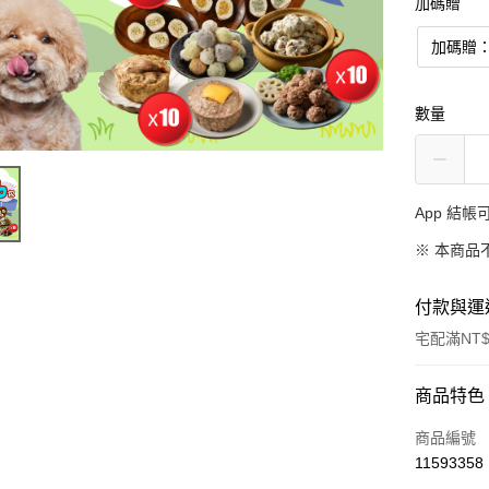
加碼贈
加碼贈：
數量
App 結
※ 本商品
付款與運
宅配滿NT$
付款方式
商品特色
信用卡一
商品編號
11593358