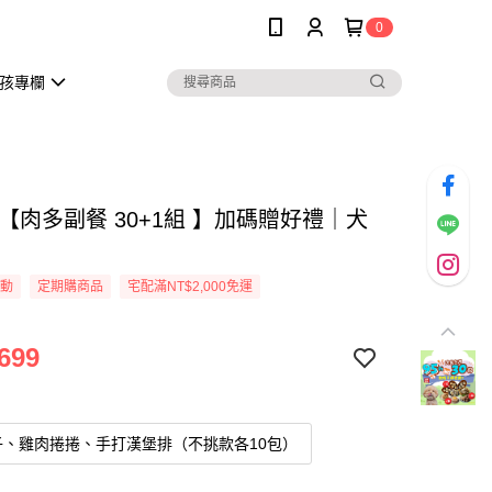
0
孩專欄
【肉多副餐 30+1組 】加碼贈好禮｜犬
活動
定期購商品
宅配滿NT$2,000免運
699
子、雞肉捲捲、手打漢堡排（不挑款各10包）