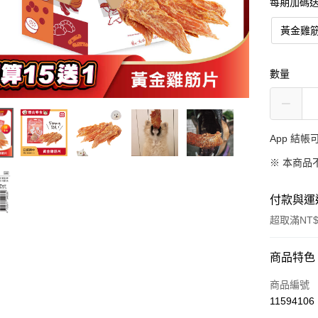
每期加碼
黃金雞筋
數量
App 結
※ 本商品
付款與運
超取滿NT$
付款方式
商品特色
信用卡一
商品編號
11594106