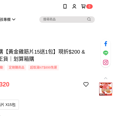
0
孩專欄
【黃金雞筋片15送1包】現折$200 &
正貨｜划算箱購
活動
定期購商品
超取滿NT$899免運
320
片 X15包