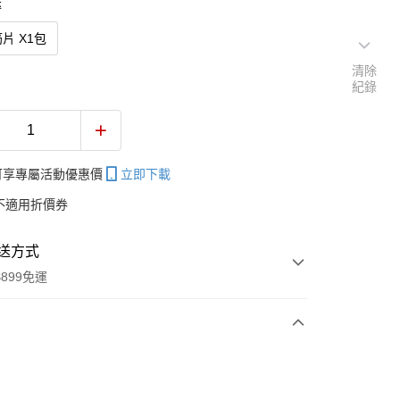
送
片 X1包
清除
紀錄
帳可享專屬活動優惠價
立即下載
不適用折價券
送方式
899免運
次付款