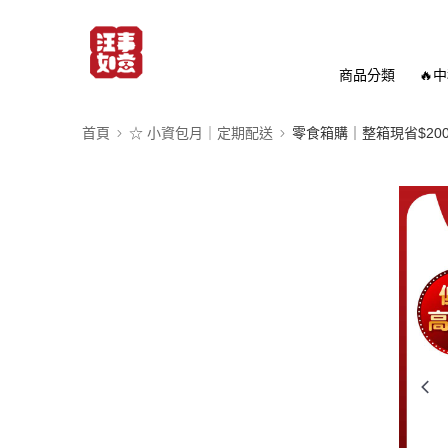
商品分類
🔥
首頁
☆ 小資包月｜定期配送
零食箱購｜整箱現省$20