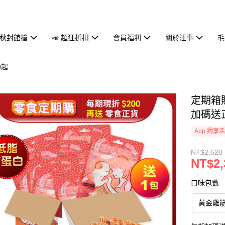
中秋封館搶
📣 超狂折扣
會員福利
關於汪事
毛
0起
定期箱購
加碼送
App 獨享
NT$2,520
NT$2,
口味包數
黃金雞筋