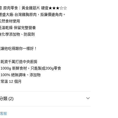
意 原肉零食｜黃金雞筋片 硬度★★★☆☆
-先付款】常溫配送
豐盛大廠-台灣雞胸原肉，拒廉價邊角肉。
0，滿NT$899(含以上)免運費
 天然食材使用
 低溫乾燥 保留完整營養
取貨-先付款】常溫配送
% 無化學添加物、防腐劑
0，滿NT$1,099(含以上)免運費
常溫宅配】若同時選購冷凍鮮食，零食可改至購物車下方
該讓他吃得跟你一樣好！
購區』選購，可合併配送省運費
0，滿NT$899(含以上)免運費
｜耗資千萬打造中央廚房
1000g 新鮮食材，只能製成200g零食
-離島】常溫配送
100% 絕無調味、添加物
60，滿NT$1,800(含以上)免運費
常溫 12 個月
類 (2)
月｜定期配送
零食箱購｜整箱現省$200起
客服
月｜定期配送
定期配送｜現折加碼送