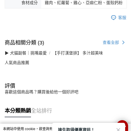
食材成分
雞肉、紅蘿蔔、雞心、亞麻仁粉、蛋殼鈣粉
客服
商品相關分類 (3)
查看全部
▶ 犬貓副餐｜挑嘴最愛
【手打漢堡排】 多汁超美味
人氣商品推薦
評價
喜歡這個商品嗎？購買後給他一個好評吧
本分類熱銷
全站排行
搶先取得優惠資訊！
本網站中使用 cookie，欲查詢有關本網站使用 cookie 方式之詳情，及若您不希