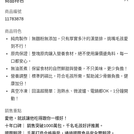
商品特色
信用卡一次付款
商品編號
信用卡分期付款
11783878
3 期 0 利率 每期
NT$31
21家銀行
商品特色
合作金庫商業銀行
第一商業銀行
LINE Pay
純肉製作｜無麵粉無添加，只有厚實多汁的漢堡排，挑嘴毛孩愛
華南商業銀行
彰化商業銀行
到不行！
Apple Pay
上海商業儲蓄銀行
台北富邦商業銀行
國泰世華商業銀行
兆豐國際商業銀行
原肉保證｜整塊原肉鑲入營養食材，絕不使用廉價邊角料，每一
街口支付
臺灣中小企業銀行
台中商業銀行
口都安心。
匯豐（台灣）商業銀行
華泰商業銀行
無油蒸煮｜保留食材的自然鮮甜與營養，不只美味，更少負擔！
Google Pay
聯邦商業銀行
遠東國際商業銀行
營養調整｜標準鈣磷比，符合毛孩所需，幫助減少骨骼負擔，健
元大商業銀行
永豐商業銀行
全盈+PAY
康加分！
玉山商業銀行
星展（台灣）商業銀行
真空冷凍｜回溫超簡單：泡熱水、微波爐、電鍋都OK，1分鐘開
台新國際商業銀行
中國信託商業銀行
大哥付你分期
台灣樂天信用卡公司
動！
相關說明
【大哥付你分期使用說明】
ATM付款
銷售重點
1.本服務由台灣大哥大提供，台灣大哥大用戶可立即使用無須另外申請。
2.付款方式選擇「大哥付你分期」，訂單成立後會自動跳轉到大哥付的交易
愛他，就該讓他吃得跟你一樣好！
貨到付款
流程，驗證手機門號後，選擇欲分期的期數、繳款截止日，確認付款後即完
十年口碑｜ 銷售突破1000萬包，千名毛孩好評推薦。
成交易。
3.實際核准額度、可分期數及費用金額請依後續交易確認頁面所載為準。
國際驗證｜ 千萬打造合格廠房，通過國際食品安全雙驗證。