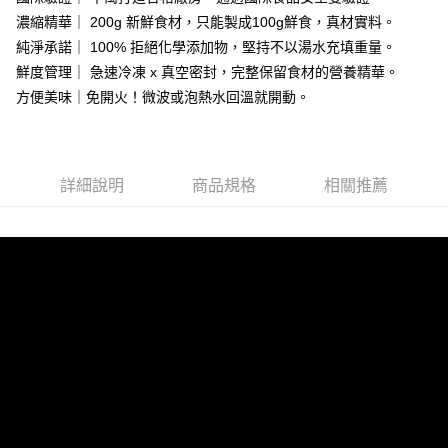
運送方式
4.訂單成立30分鐘內，如未前往確認交易或遇審核未通過，訂單將自動取
濃縮精華｜ 200g 新鮮食材，只能製成100g鮮食，真材實料。
消。如遇「轉專審核」未通過狀況，表示未達大哥付你分期系統評分，恕無
【7-11取貨】冷凍配送
純淨承諾｜ 100% 拒絕化學添加物，堅持不以湯水充填重量。
法說明評估內容。
每筆NT$160，滿NT$2,200(含以上)免運費
【繳款方式說明】
鮮度管理｜ 急速冷凍 x 真空密封，完整保留食材的營養精華。
1.分期款項不併入電信帳單，「大哥付你分期」於每月結算日後寄送繳費提
方便美味｜免開火！微波或泡熱水回溫就開動。
【黑貓宅配】冷凍配送
查看運費
醒簡訊。
2.透過簡訊連結打開帳單後，可選擇「超商條碼／台灣大直營門市／銀行轉
滿 NT$2,000 (含以上) 免運費
帳／街口支付／iPASS MONEY」等通路繳費。
【黑貓宅配-離島】冷凍配送
【注意事項】
詳細說明
商品規格
相關推薦
每筆NT$300，滿NT$3,000(含以上)免運費
1.本服務係由「台灣大哥大股份有限公司」（以下簡稱本公司）所提供，讓
用戶於交易時，得透過本服務購買商品或服務，並由商店將買賣／分期付款
買賣價金債權讓與本公司後，依約使用本公司帳單繳交帳款。
【黑貓宅配-貨到付款】冷凍配送
2.基於同意付款使用「大哥付你分期」之契約關係目的，商店將以您的個人
每筆NT$190，滿NT$2,200(含以上)免運費
資料（包含姓名、電話或地址）提供予台灣大哥大進項蒐集、處理及利用，
由本公司與您本人進行分期帳單所需資料之確認、核對及更正。
3.完整用戶服務條款，請詳閱以下連結：
https://oppay.tw/userRule