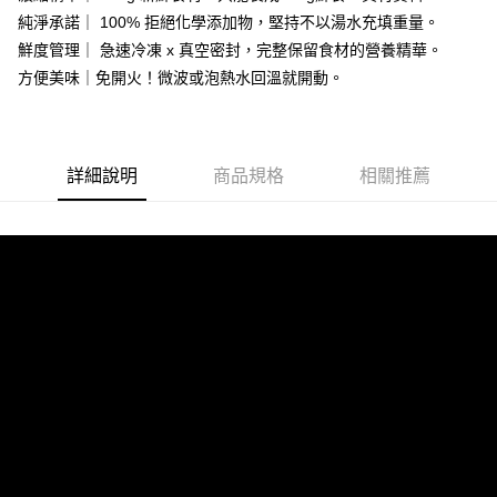
3.實際核准額度、可分期數及費用金額請依後續交易確認頁面所載為準。
純淨承諾｜ 100% 拒絕化學添加物，堅持不以湯水充填重量。
運送方式
4.訂單成立30分鐘內，如未前往確認交易或遇審核未通過，訂單將自動取
鮮度管理｜ 急速冷凍 x 真空密封，完整保留食材的營養精華。
消。如遇「轉專審核」未通過狀況，表示未達大哥付你分期系統評分，恕無
【7-11取貨】冷凍配送
方便美味｜免開火！微波或泡熱水回溫就開動。
法說明評估內容。
每筆NT$160，滿NT$2,200(含以上)免運費
【繳款方式說明】
1.分期款項不併入電信帳單，「大哥付你分期」於每月結算日後寄送繳費提
【黑貓宅配】冷凍配送
查看運費
醒簡訊。
2.透過簡訊連結打開帳單後，可選擇「超商條碼／台灣大直營門市／銀行轉
滿 NT$2,000 (含以上) 免運費
詳細說明
商品規格
相關推薦
帳／街口支付／iPASS MONEY」等通路繳費。
【黑貓宅配-離島】冷凍配送
【注意事項】
每筆NT$300，滿NT$3,000(含以上)免運費
1.本服務係由「台灣大哥大股份有限公司」（以下簡稱本公司）所提供，讓
用戶於交易時，得透過本服務購買商品或服務，並由商店將買賣／分期付款
買賣價金債權讓與本公司後，依約使用本公司帳單繳交帳款。
【黑貓宅配-貨到付款】冷凍配送
2.基於同意付款使用「大哥付你分期」之契約關係目的，商店將以您的個人
每筆NT$190，滿NT$2,200(含以上)免運費
資料（包含姓名、電話或地址）提供予台灣大哥大進項蒐集、處理及利用，
由本公司與您本人進行分期帳單所需資料之確認、核對及更正。
3.完整用戶服務條款，請詳閱以下連結：
https://oppay.tw/userRule