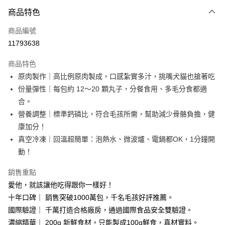
付款方式
商品特色
信用卡一次付款
商品編號
信用卡分期付款
11793638
3 期 0 利率 每期
NT$326
21家銀行
商品特色
合作金庫商業銀行
第一商業銀行
LINE Pay
原肉製作｜高比例原肉製成，口感紮實多汁，挑嘴犬貓也搶著吃
華南商業銀行
彰化商業銀行
份量彈性｜每包約 12～20 顆丸子，分餐食用、多毛分食都適
Apple Pay
上海商業儲蓄銀行
台北富邦商業銀行
國泰世華商業銀行
兆豐國際商業銀行
合。
街口支付
臺灣中小企業銀行
台中商業銀行
營養調整｜標準鈣磷比，符合毛孩所需，幫助減少骨骼負擔，健
匯豐（台灣）商業銀行
華泰商業銀行
康加分！
Google Pay
聯邦商業銀行
遠東國際商業銀行
真空冷凍｜回溫超簡單：泡熱水、微波爐、電鍋都OK，1分鐘開
元大商業銀行
永豐商業銀行
全盈+PAY
動！
玉山商業銀行
星展（台灣）商業銀行
台新國際商業銀行
中國信託商業銀行
大哥付你分期
銷售重點
台灣樂天信用卡公司
相關說明
愛他，就該讓他吃得跟你一樣好！
【大哥付你分期使用說明】
ATM付款
十年口碑｜ 銷售突破1000萬包，千名毛孩好評推薦。
1.本服務由台灣大哥大提供，台灣大哥大用戶可立即使用無須另外申請。
2.付款方式選擇「大哥付你分期」，訂單成立後會自動跳轉到大哥付的交易
國際驗證｜ 千萬打造合格廠房，通過國際食品安全雙驗證。
貨到付款
流程，驗證手機門號後，選擇欲分期的期數、繳款截止日，確認付款後即完
濃縮精華｜ 200g 新鮮食材，只能製成100g鮮食，真材實料。
成交易。