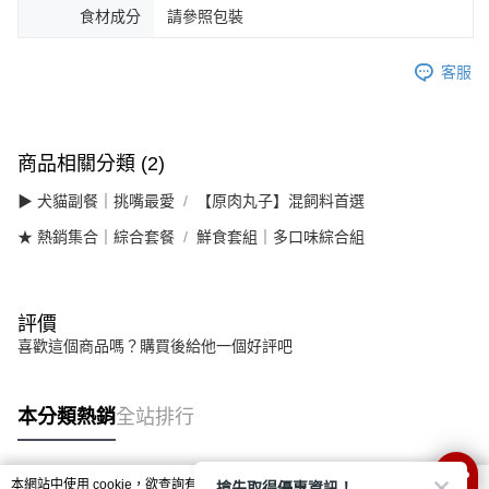
食材成分
請參照包裝
客服
商品相關分類 (2)
▶ 犬貓副餐｜挑嘴最愛
【原肉丸子】混飼料首選
★ 熱銷集合｜綜合套餐
鮮食套組｜多口味綜合組
評價
喜歡這個商品嗎？購買後給他一個好評吧
本分類熱銷
全站排行
搶先取得優惠資訊！
本網站中使用 cookie，欲查詢有關本網站使用 cookie 方式之詳情，及若您不希