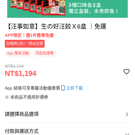
【汪事如意】生の好汪餃Ｘ6盒 ｜免運
APP限定｜選1件整單免運
加碼買2送2，贈品任選
App 獨享活動
宅配免運費
NT$1,214
NT$1,194
App 結帳可享專屬活動優惠價
立即下載
※ 本商品不適用折價券
請選擇商品選項
付款與運送方式