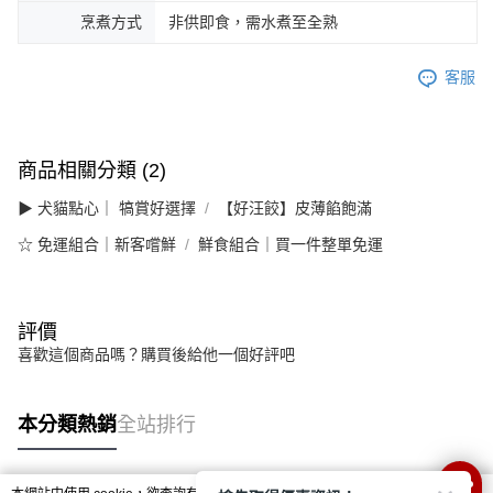
烹煮方式
非供即食，需水煮至全熟
客服
商品相關分類 (2)
▶ 犬貓點心｜ 犒賞好選擇
【好汪餃】皮薄餡飽滿
☆ 免運組合｜新客嚐鮮
鮮食組合｜買一件整單免運
評價
喜歡這個商品嗎？購買後給他一個好評吧
本分類熱銷
全站排行