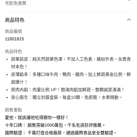
宅配免運費
付款方式
商品特色
信用卡一次付款
商品編號
信用卡分期付款
11801815
3 期 0 利率 每期
NT$398
21家銀行
商品特色
合作金庫商業銀行
第一商業銀行
LINE Pay
蔬果餃皮：純天然蔬果色澤，不加人工色素，繽紛外表，全靠食
華南商業銀行
彰化商業銀行
材本色！
Apple Pay
上海商業儲蓄銀行
台北富邦商業銀行
國泰世華商業銀行
兆豐國際商業銀行
皮薄餡多：多種口味牛肉、鴨肉、雞肉，加上鮮蔬黃金比例，鮮
街口支付
臺灣中小企業銀行
台中商業銀行
甜爆汁！
匯豐（台灣）商業銀行
華泰商業銀行
原肉內餡：肉量比例 UP！飽滿肉餡加鮮蔬，整顆誠意滿滿！
Google Pay
聯邦商業銀行
遠東國際商業銀行
安心衛生：獨立封膜盒裝，每盒10顆，免廚藝，水煮開動。
元大商業銀行
永豐商業銀行
全盈+PAY
玉山商業銀行
星展（台灣）商業銀行
銷售重點
台新國際商業銀行
中國信託商業銀行
大哥付你分期
愛他，就該讓他吃得跟你一樣好！
台灣樂天信用卡公司
相關說明
十年口碑｜ 銷售突破1000萬包，千名毛孩好評推薦。
【大哥付你分期使用說明】
ATM付款
國際驗證｜ 千萬打造合格廠房，通過國際食品安全雙驗證。
1.本服務由台灣大哥大提供，台灣大哥大用戶可立即使用無須另外申請。