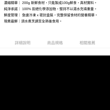
2.付款方式選擇「大哥付你分期」，訂單成立後會自動跳轉到大哥付的交易
濃縮精華｜ 200g 新鮮食材，只能製成100g鮮食，真材實料。
貨到付款
流程，驗證手機門號後，選擇欲分期的期數、繳款截止日，確認付款後即完
純淨承諾｜ 100% 拒絕化學添加物，堅持不以湯水充填重量。
成交易。
3.實際核准額度、可分期數及費用金額請依後續交易確認頁面所載為準。
鮮度管理｜ 急速冷凍 x 密封盒裝，完整保留食材的營養精華。
運送方式
4.訂單成立30分鐘內，如未前往確認交易或遇審核未通過，訂單將自動取
現煮最鮮｜須水煮烹調至全熟後食用。
消。如遇「轉專審核」未通過狀況，表示未達大哥付你分期系統評分，恕無
【7-11取貨】冷凍配送
法說明評估內容。
每筆NT$160，滿NT$2,200(含以上)免運費
【繳款方式說明】
1.分期款項不併入電信帳單，「大哥付你分期」於每月結算日後寄送繳費提
【黑貓宅配】冷凍配送
查看運費
醒簡訊。
詳細說明
商品規格
相關推薦
2.透過簡訊連結打開帳單後，可選擇「超商條碼／台灣大直營門市／銀行轉
滿 NT$2,000 (含以上) 免運費
帳／街口支付／iPASS MONEY」等通路繳費。
【黑貓宅配-離島】冷凍配送
【注意事項】
每筆NT$300，滿NT$3,000(含以上)免運費
1.本服務係由「台灣大哥大股份有限公司」（以下簡稱本公司）所提供，讓
用戶於交易時，得透過本服務購買商品或服務，並由商店將買賣／分期付款
買賣價金債權讓與本公司後，依約使用本公司帳單繳交帳款。
【黑貓宅配-免運】冷凍配送
2.基於同意付款使用「大哥付你分期」之契約關係目的，商店將以您的個人
免運費
資料（包含姓名、電話或地址）提供予台灣大哥大進項蒐集、處理及利用，
由本公司與您本人進行分期帳單所需資料之確認、核對及更正。
【黑貓宅配-貨到付款】冷凍配送
3.完整用戶服務條款，請詳閱以下連結：
https://oppay.tw/userRule
每筆NT$190，滿NT$2,200(含以上)免運費