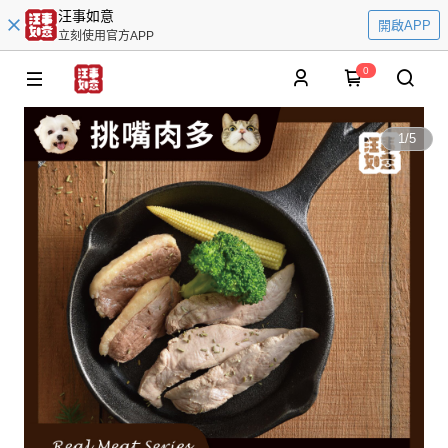
汪事如意
開啟APP
立刻使用官方APP
0
1
/
5