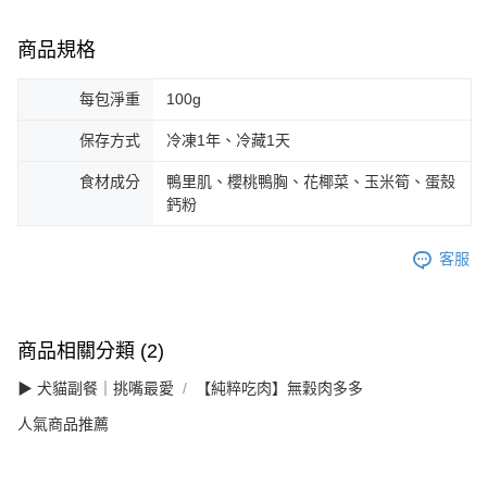
商品規格
每包淨重
100g
保存方式
冷凍1年、冷藏1天
食材成分
鴨里肌、櫻桃鴨胸、花椰菜、玉米筍、蛋殼
鈣粉
客服
商品相關分類 (2)
▶ 犬貓副餐｜挑嘴最愛
【純粹吃肉】無穀肉多多
人氣商品推薦