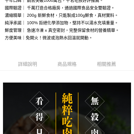
十年口碑｜ 銷售突破1000萬包，千名毛孩好評推薦。
4.訂單成立30分鐘內，如未前往確認交易或遇審核未通過，訂單將自動取
消。如遇「轉專審核」未通過狀況，表示未達大哥付你分期系統評分，恕無
國際驗證｜ 千萬打造合格廠房，通過國際食品安全雙驗證。
【7-11取貨】冷凍配送
法說明評估內容。
濃縮精華｜ 200g 新鮮食材，只能製成100g鮮食，真材實料。
每筆NT$160，滿NT$2,200(含以上)免運費
【繳款方式說明】
純淨承諾｜ 100% 拒絕化學添加物，堅持不以湯水充填重量。
1.分期款項不併入電信帳單，「大哥付你分期」於每月結算日後寄送繳費提
【黑貓宅配】冷凍配送
查看運費
醒簡訊。
鮮度管理｜ 急速冷凍 x 真空密封，完整保留食材的營養精華。
2.透過簡訊連結打開帳單後，可選擇「超商條碼／台灣大直營門市／銀行轉
滿 NT$2,000 (含以上) 免運費
方便美味｜免開火！微波或泡熱水回溫就開動。
帳／街口支付／iPASS MONEY」等通路繳費。
【黑貓宅配-離島】冷凍配送
【注意事項】
每筆NT$300，滿NT$3,000(含以上)免運費
1.本服務係由「台灣大哥大股份有限公司」（以下簡稱本公司）所提供，讓
用戶於交易時，得透過本服務購買商品或服務，並由商店將買賣／分期付款
詳細說明
商品規格
相關推薦
買賣價金債權讓與本公司後，依約使用本公司帳單繳交帳款。
【黑貓宅配-貨到付款】冷凍配送
2.基於同意付款使用「大哥付你分期」之契約關係目的，商店將以您的個人
每筆NT$190，滿NT$2,200(含以上)免運費
資料（包含姓名、電話或地址）提供予台灣大哥大進項蒐集、處理及利用，
由本公司與您本人進行分期帳單所需資料之確認、核對及更正。
3.完整用戶服務條款，請詳閱以下連結：
https://oppay.tw/userRule