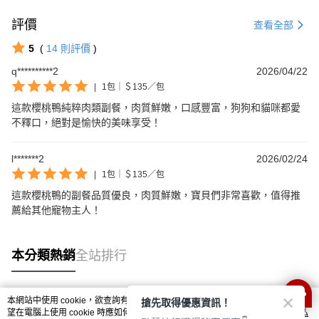
評價
查看全部
5
(
14
則評價
)
q**********2
2026/04/22
|
1包｜＄135／包
這款櫻桃鴨純粹肉類副餐，肉質鮮嫩，口感豐富，狗狗和貓咪都愛
不釋口，絕對是愉快的美味享受！
l*******2
2026/02/24
|
1包｜＄135／包
這款櫻桃鴨的副餐品質優良，肉質鮮嫩，寶貝們非常喜歡，值得推
薦給其他寵物主人！
本分類熱銷
全站排行
搶先取得優惠資訊！
本網站中使用 cookie，欲查詢有關本網站使用 cookie 方式之詳情，及若您不希
熱門標籤
望在電腦上使用 cookie 時應如何變更電腦的 cookie 設定，請參閱本網站「
隱私