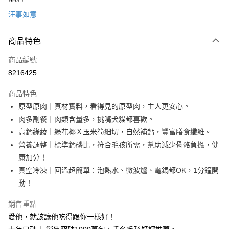
信用卡一次付款
汪事如意
信用卡分期付款
3 期 0 利率 每期
NT$46
21家銀行
商品特色
合作金庫商業銀行
第一商業銀行
LINE Pay
商品編號
華南商業銀行
彰化商業銀行
8216425
Apple Pay
上海商業儲蓄銀行
台北富邦商業銀行
國泰世華商業銀行
兆豐國際商業銀行
商品特色
街口支付
臺灣中小企業銀行
台中商業銀行
原型原肉｜真材實料，看得見的原型肉，主人更安心。
匯豐（台灣）商業銀行
華泰商業銀行
Google Pay
肉多副餐｜肉類含量多，挑嘴犬貓都喜歡。
聯邦商業銀行
遠東國際商業銀行
元大商業銀行
永豐商業銀行
高鈣綠蔬｜綠花椰Ｘ玉米筍細切，自然補鈣，豐富膳食纖維。
全盈+PAY
玉山商業銀行
星展（台灣）商業銀行
營養調整｜標準鈣磷比，符合毛孩所需，幫助減少骨骼負擔，健
台新國際商業銀行
中國信託商業銀行
大哥付你分期
康加分！
台灣樂天信用卡公司
相關說明
真空冷凍｜回溫超簡單：泡熱水、微波爐、電鍋都OK，1分鐘開
【大哥付你分期使用說明】
動！
ATM付款
1.本服務由台灣大哥大提供，台灣大哥大用戶可立即使用無須另外申請。
2.付款方式選擇「大哥付你分期」，訂單成立後會自動跳轉到大哥付的交易
貨到付款
銷售重點
流程，驗證手機門號後，選擇欲分期的期數、繳款截止日，確認付款後即完
成交易。
愛他，就該讓他吃得跟你一樣好！
3.實際核准額度、可分期數及費用金額請依後續交易確認頁面所載為準。
運送方式