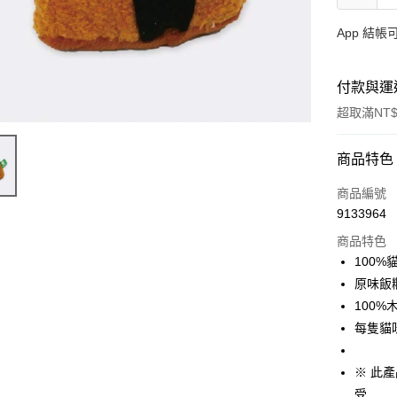
App 結
付款與運
超取滿NT$
付款方式
商品特色
信用卡一
商品編號
9133964
信用卡分
商品特色
3 期 
100
合作金
原味飯
超商取貨
華南商
100
LINE Pay
上海商
每隻貓
國泰世
Apple Pay
臺灣中
※ 此
匯豐（
街口支付
聯邦商
受