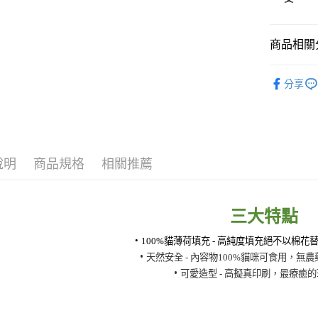
元大商
Google Pa
玉山商
台新國
全盈+PAY
商品相關分
台灣樂
大哥付你
★ 品牌嚴
分享
相關說明
【大哥付
ATM付款
1.本服務
2.付款方
貨到付款
流程，驗
完成交易
說明
商品規格
相關推薦
3.實際核
4.訂單成
運送方式
消。如遇
無法說明
【全家取
三大特點
【繳款方
每筆NT$6
1.分期款
醒簡訊。
•
100%貓薄荷填充 - 高純度填充絕不以棉花
2.透過簡
【全家取貨
•
天然安全 - 內容物100%貓咪可食用，無
帳／街口支
每筆NT$6
•
可愛造型 - 高擬真印刷，最療癒
【注意事
【7-11
1.本服務
用戶於交