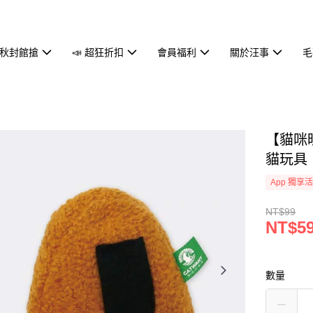
中秋封館搶
📣 超狂折扣
會員福利
關於汪事
毛
【貓咪
貓玩具
App 獨享
NT$99
NT$5
數量