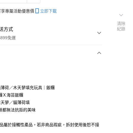
帳可享專屬活動優惠價
立即下載
清除
紀錄
送方式
899免運
次付款
期付款
0 利率 每期
NT$19
21家銀行
%貓薄荷／木天蓼填充玩具｜飯糰
庫商業銀行
第一商業銀行
糰Ｘ海苔飯糰
付款
業銀行
彰化商業銀行
%木天蓼／貓薄荷填
業儲蓄銀行
台北富邦商業銀行
咪都無法抗拒的美味
華商業銀行
兆豐國際商業銀行
小企業銀行
台中商業銀行
產品屬於接觸性產品，若非商品瑕疵，拆封使用後恕不接
台灣）商業銀行
華泰商業銀行
業銀行
遠東國際商業銀行