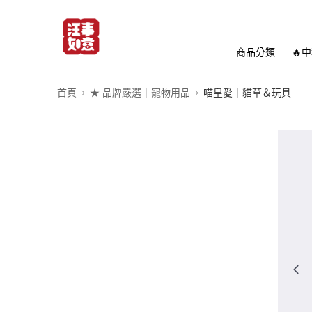
商品分類
🔥
首頁
★ 品牌嚴選｜寵物用品
喵皇愛｜貓草＆玩具