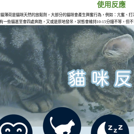
每筆NT$6
使用反應
款買賣價
2.基於同
【7-11
貓薄荷是貓咪天然的放鬆劑，大部分的貓咪會產生興奮行為，例如：亢奮、打
資料（包
每筆NT$6
用，由本
有一些貓甚至會四處奔跑，又或是原地發呆，狀態會維持10-15分鐘不等，但
3.完整用
【7-11
下方『低
每筆NT$8
【黑貓-
『低溫加
每筆NT$8
【黑貓宅配
每筆NT$1
【黑貓宅配
每筆NT$1