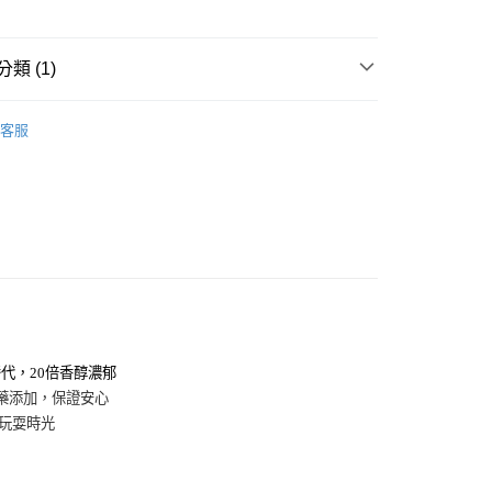
業銀行
永豐商業銀行
y
業銀行
星展（台灣）商業銀行
際商業銀行
中國信託商業銀行
類 (1)
天信用卡公司
分期
選｜寵物用品
喵皇愛｜貓草＆玩具
客服
你分期使用說明】
由台灣大哥大提供，台灣大哥大用戶可立即使用無須另外申請。
式選擇「大哥付你分期」，訂單成立後會自動跳轉到大哥付的交易
證手機門號後，選擇欲分期的期數、繳款截止日，確認付款後即
。
准額度、可分期數及費用金額請依後續交易確認頁面所載為準。
立30分鐘內，如未前往確認交易或遇審核未通過，訂單將自動取
「轉專審核」未通過狀況，表示未達大哥付你分期系統評分，恕
評估內容。
貨付款】常溫配送
式說明】
0，滿NT$1,099(含以上)免運費
項不併入電信帳單，「大哥付你分期」於每月結算日後寄送繳費提
替代，20倍香醇濃郁
訊連結打開帳單後，可選擇「超商條碼／台灣大直營門市／銀行轉
-先付款】常溫配送
農藥添加，保證安心
付／iPASS MONEY」等通路繳費。
0，滿NT$899(含以上)免運費
的玩耍時光
項】
取貨付款】常溫配送
係由「台灣大哥大股份有限公司」（以下簡稱本公司）所提供，讓
易時，得透過本服務購買商品或服務，並由商店將買賣／分期付