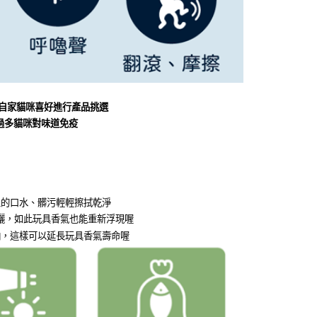
自家貓咪喜好進行產品挑選
數過多貓咪對味道免疫
上的口水、髒污輕輕擦拭乾淨
曬，如此玩具香氣也能重新浮現喔
納，這樣可以延長玩具香氣壽命喔