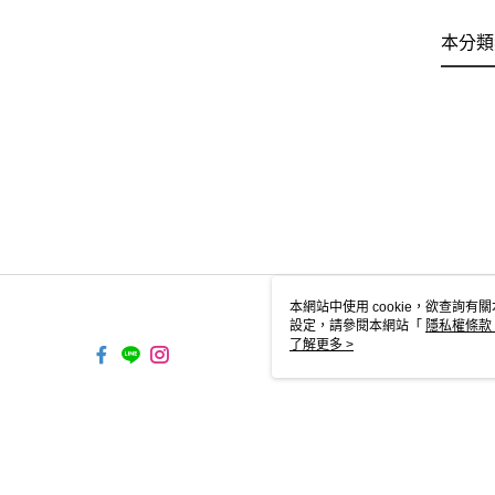
本分類
本網站中使用 cookie，欲查詢有關
設定，請參閱本網站「
隱私權條款
使用 cookie。
了解更多 >