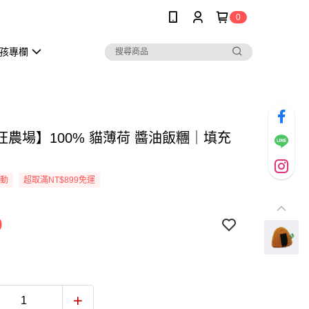
0
孩專欄
旺農場】100% 貓薄荷 醬油飯糰｜填充
活動
超取滿NT$899免運
9