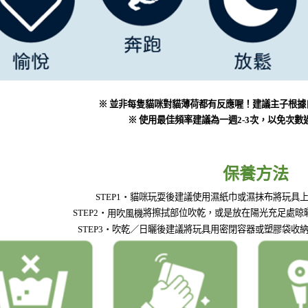
※ 並非每隻貓咪對貓薄荷都有反應喔！建議主子根據
※ 使用最佳頻率建議為一週2-3次，以免次
保養方法
STEP1・貓咪玩耍後建議使用濕紙巾或濕抹布將玩具
用吹風機
STEP2・
將擦拭部位吹乾，或是放在陽光充足處晾
STEP3・吹乾／日曬後建議將玩具用密閉容器或塑膠袋收