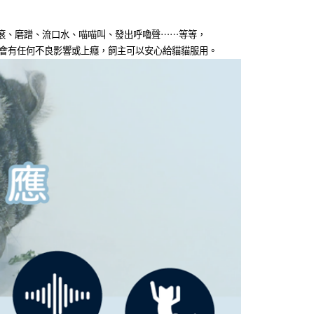
0，滿NT$1,299(含以上)免運費
金債權讓與本公司後，依約使用本公司帳單繳交帳款。
意付款使用「大哥付你分期」之契約關係目的，商店將以您的個人
取貨-先付款】常溫配送
滾、磨蹭、流口水、喵喵叫、發出呼嚕聲⋯⋯等等，
含姓名、電話或地址）提供予台灣大哥大進項蒐集、處理及利
0，滿NT$1,099(含以上)免運費
公司與您本人進行分期帳單所需資料之確認、核對及更正。
不會有任何不良影響或上癮，飼主可以安心給貓貓服用。
戶服務條款，請詳閱以下連結：
https://oppay.tw/userRule
常溫取貨】若同時選購冷凍鮮食，零食可改至購物車
溫加購區』選購，可合併配送省運費
0，滿NT$899(含以上)免運費
常溫宅配】若同時選購冷凍鮮食，零食可改至購物車下方
購區』選購，可合併配送省運費
0，滿NT$899(含以上)免運費
-離島】常溫配送
60，滿NT$1,800(含以上)免運費
-貨到付款】常溫配送
10，滿NT$1,299(含以上)免運費