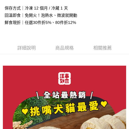
運送方式
4.訂單成立30分鐘內，如未前往確認交易或遇審核未通過，訂單將自動取
消。如遇「轉專審核」未通過狀況，表示未達大哥付你分期系統評分，恕無
保存方式｜冷凍 12 個月 / 冷藏 1 天
【7-11取貨】冷凍配送
法說明評估內容。
回溫即食｜免開火！泡熱水、微波就開動
每筆NT$160，滿NT$2,200(含以上)免運費
【繳款方式說明】
鮮食現折｜任選30件折5%、80件折12%
1.分期款項不併入電信帳單，「大哥付你分期」於每月結算日後寄送繳費提
【黑貓宅配】冷凍配送
查看運費
醒簡訊。
2.透過簡訊連結打開帳單後，可選擇「超商條碼／台灣大直營門市／銀行轉
滿 NT$2,000 (含以上) 免運費
帳／街口支付／iPASS MONEY」等通路繳費。
【黑貓宅配-離島】冷凍配送
詳細說明
商品規格
相關推薦
【注意事項】
每筆NT$300，滿NT$3,000(含以上)免運費
1.本服務係由「台灣大哥大股份有限公司」（以下簡稱本公司）所提供，讓
用戶於交易時，得透過本服務購買商品或服務，並由商店將買賣／分期付款
買賣價金債權讓與本公司後，依約使用本公司帳單繳交帳款。
【黑貓宅配-貨到付款】冷凍配送
2.基於同意付款使用「大哥付你分期」之契約關係目的，商店將以您的個人
每筆NT$190，滿NT$2,200(含以上)免運費
資料（包含姓名、電話或地址）提供予台灣大哥大進項蒐集、處理及利用，
由本公司與您本人進行分期帳單所需資料之確認、核對及更正。
3.完整用戶服務條款，請詳閱以下連結：
https://oppay.tw/userRule