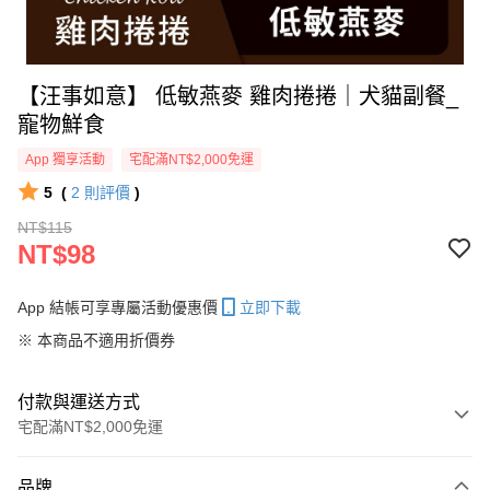
【汪事如意】 低敏燕麥 雞肉捲捲｜犬貓副餐_
寵物鮮食
App 獨享活動
宅配滿NT$2,000免運
5
(
2
則評價
)
NT$115
NT$98
App 結帳可享專屬活動優惠價
立即下載
※ 本商品不適用折價券
付款與運送方式
宅配滿NT$2,000免運
付款方式
品牌