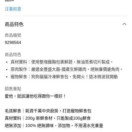
信用卡一次付款
汪事如意
信用卡分期付款
3 期 0 利率 每期
NT$32
21家銀行
商品特色
合作金庫商業銀行
第一商業銀行
LINE Pay
商品編號
華南商業銀行
彰化商業銀行
9298564
Apple Pay
上海商業儲蓄銀行
台北富邦商業銀行
國泰世華商業銀行
兆豐國際商業銀行
商品特色
街口支付
臺灣中小企業銀行
台中商業銀行
真材實料：使用整塊雞胸包裹鮮蔬，無油蒸煮切片製成。
匯豐（台灣）商業銀行
華泰商業銀行
Google Pay
原肉製作：嚴選金豐盛大廠-國產生鮮雞肉，絕無廉價邊角肉。
聯邦商業銀行
遠東國際商業銀行
元大商業銀行
永豐商業銀行
寵物鮮食：狗狗貓貓冷凍鮮食包，免開火！退冰微波就開動
全盈+PAY
玉山商業銀行
星展（台灣）商業銀行
台新國際商業銀行
中國信託商業銀行
大哥付你分期
銷售重點
台灣樂天信用卡公司
相關說明
愛他，就該讓他吃得跟你一樣好！
【大哥付你分期使用說明】
ATM付款
1.本服務由台灣大哥大提供，台灣大哥大用戶可立即使用無須另外申請。
毛孩鮮食｜耗資千萬中央廚房，打造寵物鮮食包
2.付款方式選擇「大哥付你分期」，訂單成立後會自動跳轉到大哥付的交易
貨到付款
真材實料｜200g 新鮮食材，只能製成100g鮮食
流程，驗證手機門號後，選擇欲分期的期數、繳款截止日，確認付款後即完
成交易。
絕無添加｜100% 絕無調味、添加物，不用湯水充重量
3.實際核准額度、可分期數及費用金額請依後續交易確認頁面所載為準。