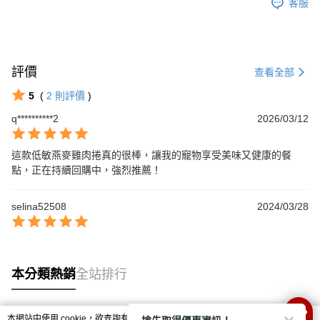
客服
評價
查看全部
5
(
2
則評價
)
q**********2
2026/03/12
這款低敏燕麥雞肉捲真的很棒，讓我的寵物享受美味又健康的餐
點，正在持續回購中，強烈推薦！
selina52508
2024/03/28
本分類熱銷
全站排行
本網站中使用 cookie，欲查詢有關本網站使用 cookie 方式之詳情，及若您不希